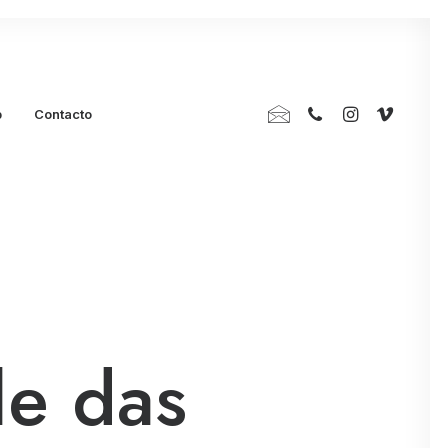
p
Contacto
le das