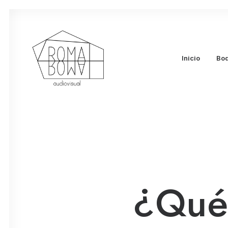
Inicio
Bo
¿Qué 